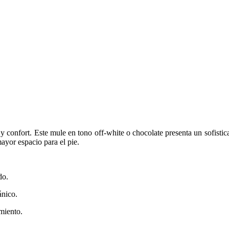
 confort. Este mule en tono off-white o chocolate presenta un sofisticad
ayor espacio para el pie.
do.
ánico.
miento.