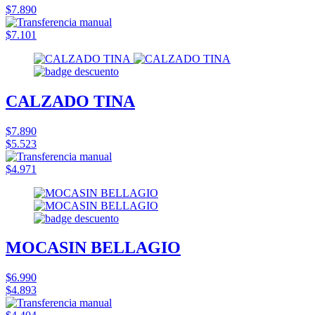
$7.890
$7.101
CALZADO TINA
$7.890
$5.523
$4.971
MOCASIN BELLAGIO
$6.990
$4.893