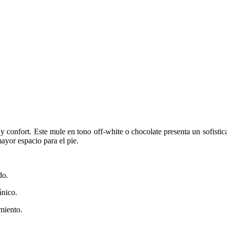
 confort. Este mule en tono off-white o chocolate presenta un sofisticad
ayor espacio para el pie.
do.
ánico.
miento.