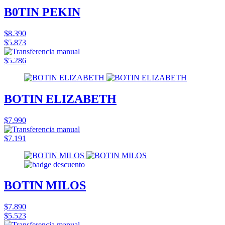
B0TIN PEKIN
$8.390
$5.873
$5.286
BOTIN ELIZABETH
$7.990
$7.191
BOTIN MILOS
$7.890
$5.523