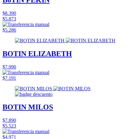
$8.390
$5.873
$5.286
BOTIN ELIZABETH
$7.990
$7.191
BOTIN MILOS
$7.890
$5.523
$4.971