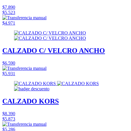
$7.890
$5.523
$4.971
CALZADO C/ VELCRO ANCHO
$6.590
$5.931
CALZADO KORS
$8.390
$5.873
$5.286