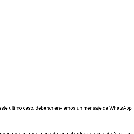
n este último caso, deberán enviarnos un mensaje de WhatsApp
alguno de uso, en el caso de los calzados con su caja (en caso