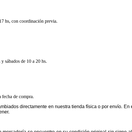
 17 hs, con coordinación previa.
s y sábados de 10 a 20 hs.
la fecha de compra.
mbiados directamente en nuestra tienda física o por envío. E
ener.
la mercadería se encuentre en su condición original sin signo 