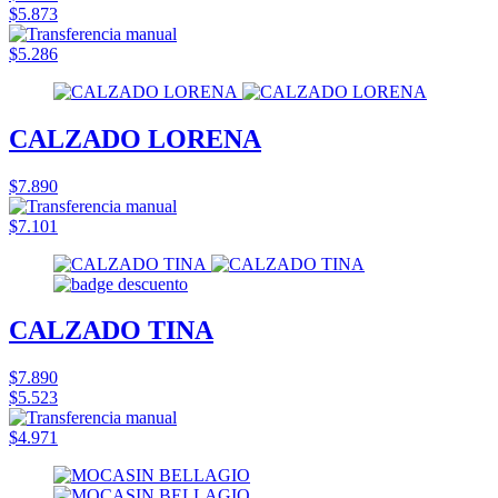
$5.873
$5.286
CALZADO LORENA
$7.890
$7.101
CALZADO TINA
$7.890
$5.523
$4.971