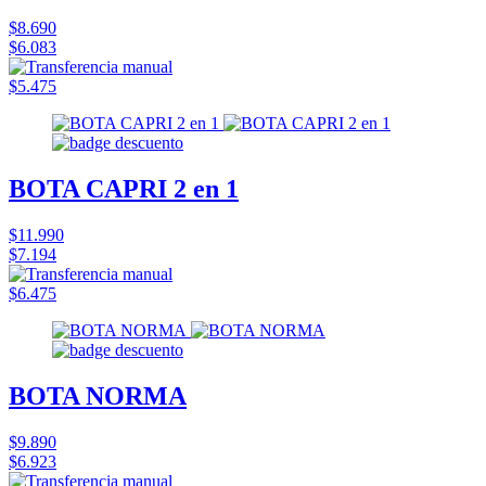
$8.690
$6.083
$5.475
BOTA CAPRI 2 en 1
$11.990
$7.194
$6.475
BOTA NORMA
$9.890
$6.923