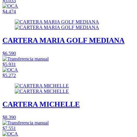
$5.033
$4.474
CARTERA MARIA GOLF MEDIANA
$6.590
$5.931
$5.272
CARTERA MICHELLE
$8.390
$7.551