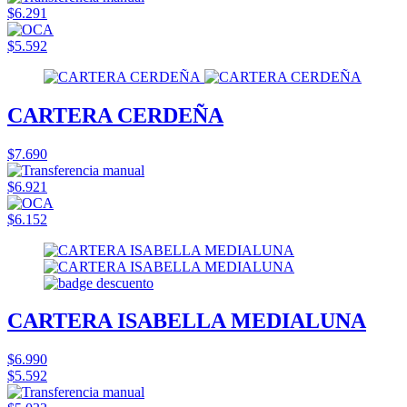
$6.291
$5.592
CARTERA CERDEÑA
$7.690
$6.921
$6.152
CARTERA ISABELLA MEDIALUNA
$6.990
$5.592