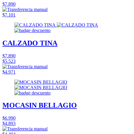
$7.890
$7.101
CALZADO TINA
$7.890
$5.523
$4.971
MOCASIN BELLAGIO
$6.990
$4.893