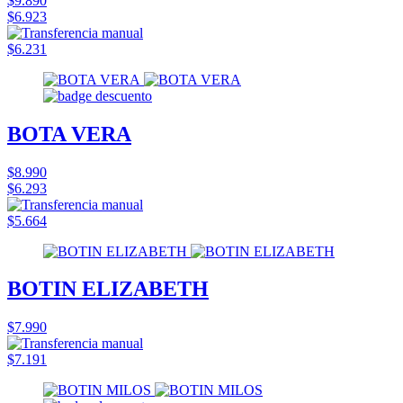
$9.890
$6.923
$6.231
BOTA VERA
$8.990
$6.293
$5.664
BOTIN ELIZABETH
$7.990
$7.191