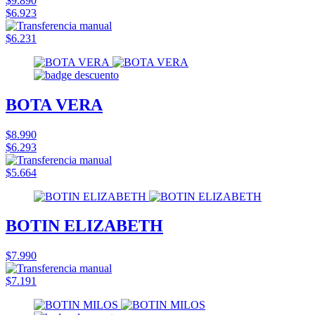
$9.890
$6.923
$6.231
BOTA VERA
$8.990
$6.293
$5.664
BOTIN ELIZABETH
$7.990
$7.191