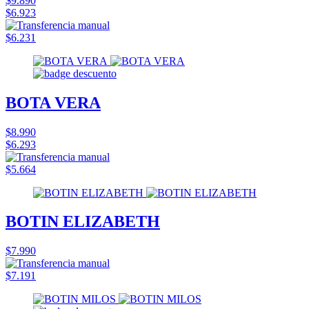
$9.890
$6.923
$6.231
BOTA VERA
$8.990
$6.293
$5.664
BOTIN ELIZABETH
$7.990
$7.191