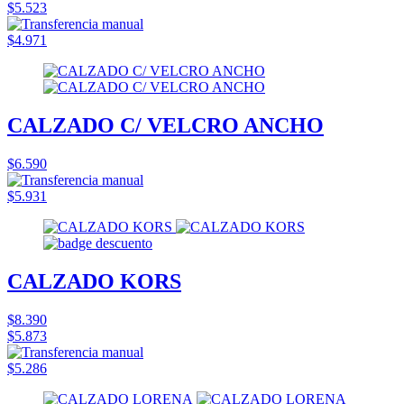
$5.523
$4.971
CALZADO C/ VELCRO ANCHO
$6.590
$5.931
CALZADO KORS
$8.390
$5.873
$5.286