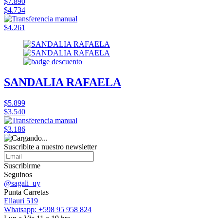
$7.890
$4.734
$4.261
SANDALIA RAFAELA
$5.899
$3.540
$3.186
Suscribite a nuestro
newsletter
Suscribirme
Seguinos
@sagali_uy
Punta Carretas
Ellauri 519
Whatsapp: +598 95 958 824