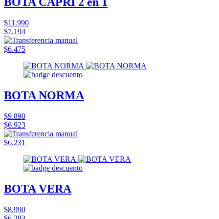
BOTA CAPRI 2 en 1
$11.990
$7.194
$6.475
BOTA NORMA
$9.890
$6.923
$6.231
BOTA VERA
$8.990
$6.293