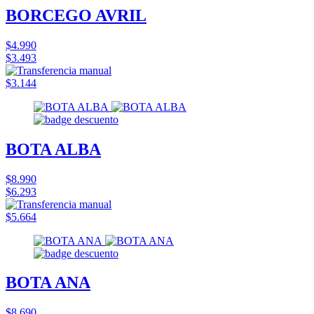
BORCEGO AVRIL
$4.990
$3.493
$3.144
BOTA ALBA
$8.990
$6.293
$5.664
BOTA ANA
$8.690