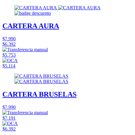
CARTERA AURA
$7.990
$6.392
$5.753
$5.114
CARTERA BRUSELAS
$7.990
$7.191
$6.392