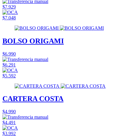
$7.929
$7.048
BOLSO ORIGAMI
$6.990
$6.291
$5.592
CARTERA COSTA
$4.990
$4.491
$3.992