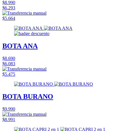
$8.990
$6.293
$5.664
BOTA ANA
$8.690
$6.083
$5.475
BOTA BURANO
$9.990
$8.991