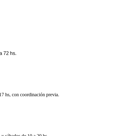
a 72 hs.
 17 hs, con coordinación previa.
s y sábados de 10 a 20 hs.