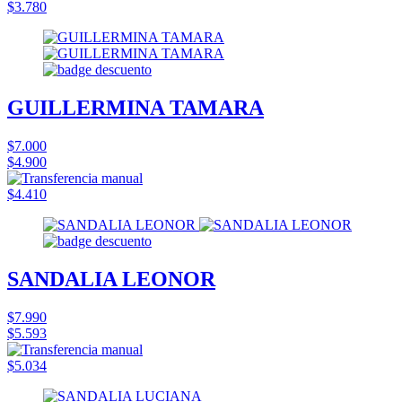
$3.780
GUILLERMINA TAMARA
$7.000
$4.900
$4.410
SANDALIA LEONOR
$7.990
$5.593
$5.034