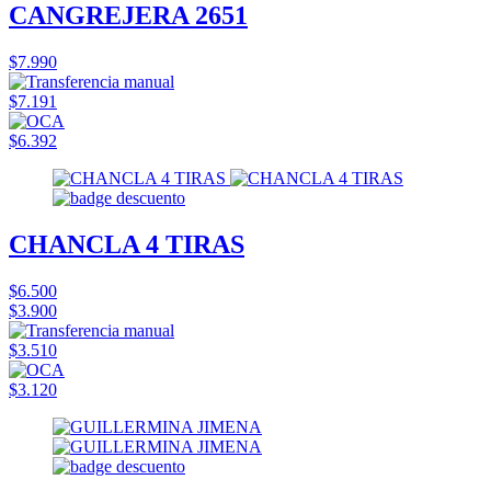
CANGREJERA 2651
$7.990
$7.191
$6.392
CHANCLA 4 TIRAS
$6.500
$3.900
$3.510
$3.120