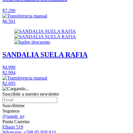
$7.290
$6.561
SANDALIA SUELA RAFIA
$4.990
$2.994
$2.695
Suscribite a nuestro
newsletter
Suscribirme
Seguinos
@sagali_uy
Punta Carretas
Ellauri 519
Whatsapp: +598 95 958 824