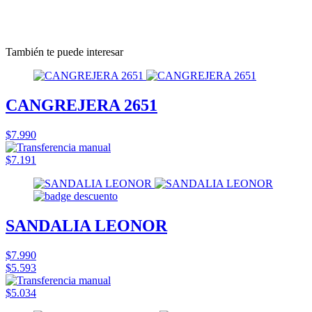
También te puede interesar
CANGREJERA 2651
$7.990
$7.191
SANDALIA LEONOR
$7.990
$5.593
$5.034