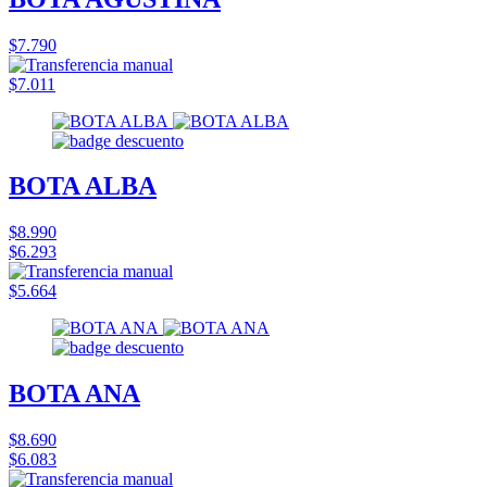
$7.790
$7.011
BOTA ALBA
$8.990
$6.293
$5.664
BOTA ANA
$8.690
$6.083