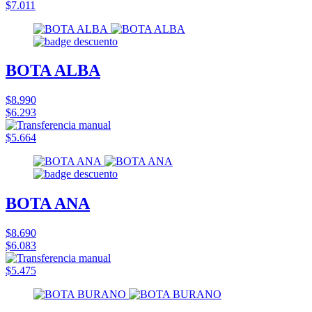
$7.011
BOTA ALBA
$8.990
$6.293
$5.664
BOTA ANA
$8.690
$6.083
$5.475