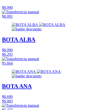
$8.990
$8.091
BOTA ALBA
$8.990
$6.293
$5.664
BOTA ANA
$8.690
$6.083
$5.475