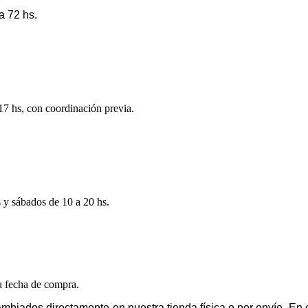
a 72 hs.
 17 hs, con coordinación previa.
s y sábados de 10 a 20 hs.
la fecha de compra.
mbiados directamente en nuestra tienda física o por envío. E