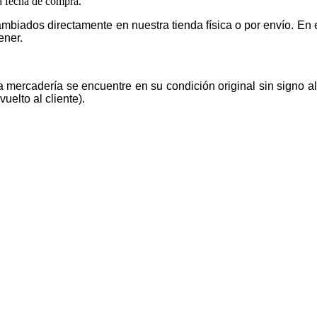
la fecha de compra.
mbiados directamente en nuestra tienda física o por envío. E
ener.
la mercadería se encuentre en su condición original sin signo 
uelto al cliente).