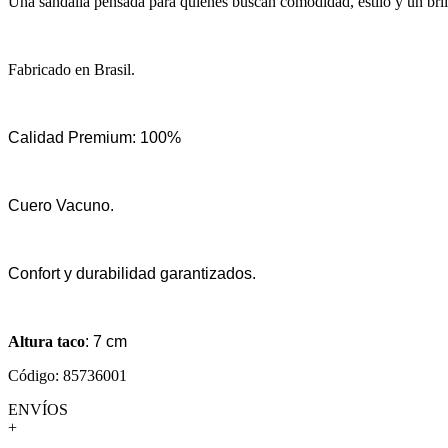
Una sandalia pensada para quienes buscan comodidad, estilo y un brill
Fabricado en Brasil.
Calidad Premium: 100%
Cuero Vacuno.
Confort y durabilidad garantizados.
Altura taco
: 7 cm
Código: 85736001
ENVÍOS
+