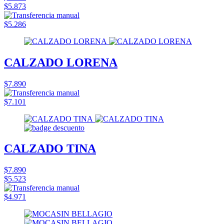
$5.873
$5.286
CALZADO LORENA
$7.890
$7.101
CALZADO TINA
$7.890
$5.523
$4.971