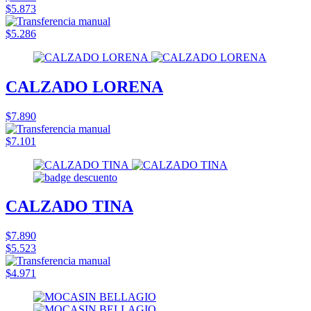
$5.873
$5.286
CALZADO LORENA
$7.890
$7.101
CALZADO TINA
$7.890
$5.523
$4.971