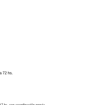
a 72 hs.
 17 hs, con coordinación previa.