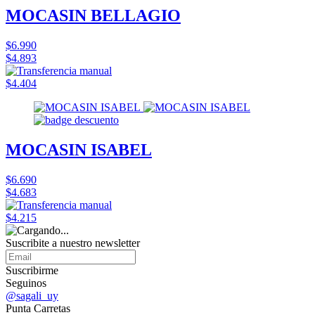
MOCASIN BELLAGIO
$6.990
$4.893
$4.404
MOCASIN ISABEL
$6.690
$4.683
$4.215
Suscribite a nuestro
newsletter
Suscribirme
Seguinos
@sagali_uy
Punta Carretas